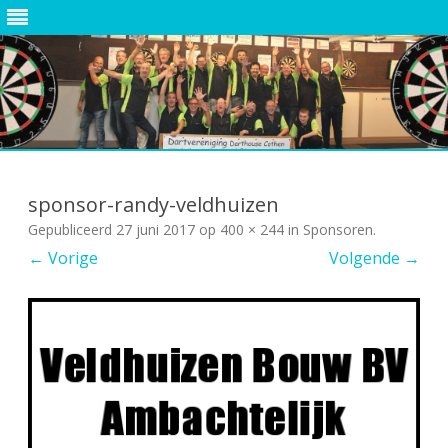
Ga
direct
naar
sponsor-randy-veldhuizen
de
inhoud
Gepubliceerd
27 juni 2017
op
400 × 244
in
Sponsoren
.
← Vorige
Volgende →