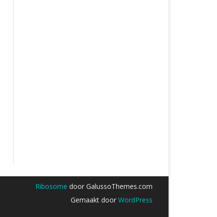
Ribosome
door GalussoThemes.com
Gemaakt door
WordPress