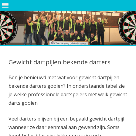
Ga
direct
naar
Gewicht dartpijlen bekende darters
de
inhoud
Ben je benieuwd met wat voor gewicht dartpijlen
bekende darters gooien? In onderstaande tabel zie
je welke professionele dartspelers met welk gewicht
darts gooien.
Veel darters blijven bij een bepaald gewicht dartpijl
wanneer ze daar eenmaal aan gewend zijn. Soms
loopt het echter niet lekker en ga je toch