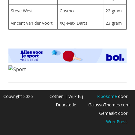
Steve West
Cosmo
22 gram
Vincent van der Voort
XQ-Max Darts
23 gram
Copyright 2026
Cothen | Wijk Bij
Ribosome
door
Duurstede
GalussoThemes.com
Gemaakt door
WordPress