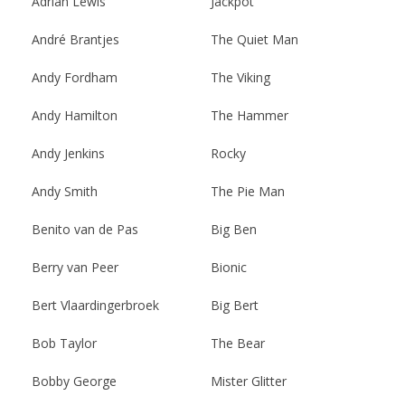
Adrian Lewis
Jackpot
André Brantjes
The Quiet Man
Andy Fordham
The Viking
Andy Hamilton
The Hammer
Andy Jenkins
Rocky
Andy Smith
The Pie Man
Benito van de Pas
Big Ben
Berry van Peer
Bionic
Bert Vlaardingerbroek
Big Bert
Bob Taylor
The Bear
Bobby George
Mister Glitter