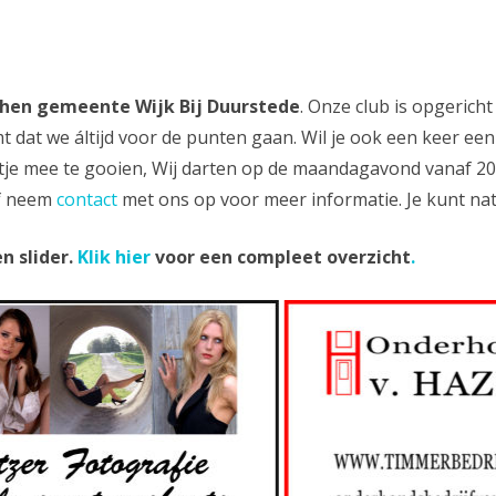
AFMETINGEN DARTBORD
TIC
VERLICHTING
170
then gemeente Wijk Bij Duurstede
. Onze club is opgerich
PUNTENTELLING DARTEN
GO
t dat we áltijd voor de punten gaan. Wil je ook een keer e
ltje mee te gooien, Wij darten op de maandagavond vanaf 20
DART FINISHES
SU
f neem
contact
met ons op voor meer informatie. Je kunt natu
BIJNAMEN DARTERS
SC
n slider.
Klik hier
voor een compleet overzicht
.
OPKOMSTNUMMERS DARTEN
BOB
9 DARTER
DARTBORD KOPEN
DARTGREEP
GEMIDDELDE UITREKENEN
GEWICHT DARTS