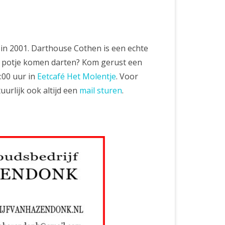
 TAC
 UIT
t in 2001. Darthouse Cothen is een echte
LF
en potje komen darten? Kom gerust een
:00 uur in
Eetcafé Het Molentje
. Voor
DDEN DEATH
urlijk ook altijd een
mail sturen
.
RAM
’S 27