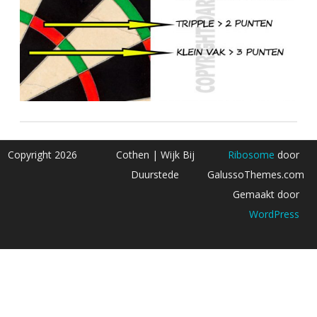
Copyright 2026
Cothen | Wijk Bij
Ribosome
door
Duurstede
GalussoThemes.com
Gemaakt door
WordPress