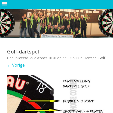
Ga
direct
naar
Golf-dartspel
de
inhoud
Gepubliceerd
29 oktober 2020
op
669 × 500
in
Dartspel Golf
.
← Vorige