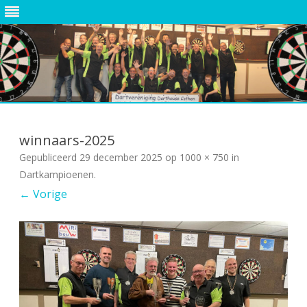
Ga
direct
naar
winnaars-2025
de
inhoud
Gepubliceerd
29 december 2025
op
1000 × 750
in
Dartkampioenen
.
← Vorige